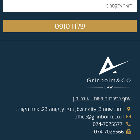
שלח טופס
אסף גרינבוים ושות'- עורכי דין
רחוב שחם 3, b.s.r city, בניין y, קומה 23, פתח תקווה.
office@grinboim.co.il
074-7025577
074-7025566